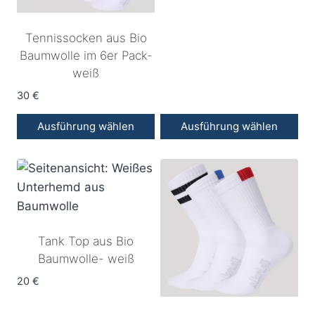
Tennissocken aus Bio
Baumwolle im 6er Pack-
weiß
30
€
Ausführung wählen
Ausführung wählen
Dieses
Dieses
Produkt
Produkt
weist
weist
mehrere
mehrere
Varianten
Varianten
Tank Top aus Bio
auf.
auf.
Baumwolle- weiß
Die
Die
Optionen
Optionen
20
€
können
können