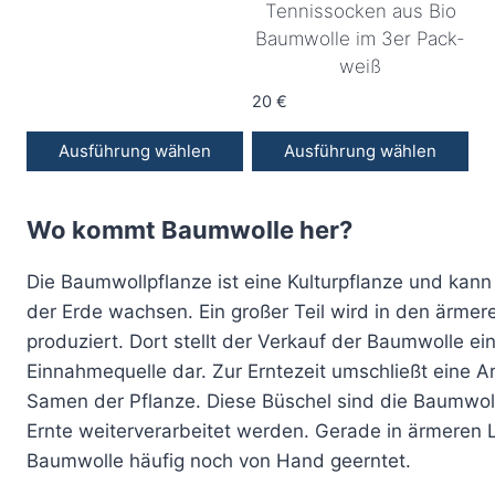
auf
auf
Tennissocken aus Bio
der
der
Baumwolle im 3er Pack-
Produktseite
Produktseite
weiß
gewählt
gewählt
20
€
werden
werden
Ausführung wählen
Ausführung wählen
Dieses
Dieses
Produkt
Produkt
Wo kommt Baumwolle her?
weist
weist
mehrere
mehrere
Die Baumwollpflanze ist eine Kulturpflanze und kann
Varianten
Varianten
der Erde wachsen. Ein großer Teil wird in den ärmer
auf.
auf.
produziert. Dort stellt der Verkauf der Baumwolle ei
Die
Die
Einnahmequelle dar. Zur Erntezeit umschließt eine A
Optionen
Optionen
Samen der Pflanze. Diese Büschel sind die Baumwoll
können
können
Ernte weiterverarbeitet werden. Gerade in ärmeren 
auf
auf
Baumwolle häufig noch von Hand geerntet.
der
der