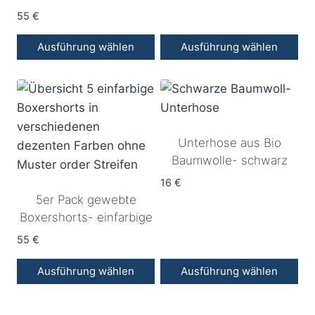
55
€
Ausführung wählen
Ausführung wählen
Dieses
Dieses
Produkt
Produkt
weist
weist
mehrere
mehrere
Unterhose aus Bio
Varianten
Varianten
Baumwolle- schwarz
auf.
auf.
Die
Die
16
€
5er Pack gewebte
Optionen
Optionen
Boxershorts- einfarbige
können
können
auf
auf
55
€
der
der
Ausführung wählen
Ausführung wählen
Produktseite
Produktseite
Dieses
Dieses
gewählt
gewählt
Produkt
Produkt