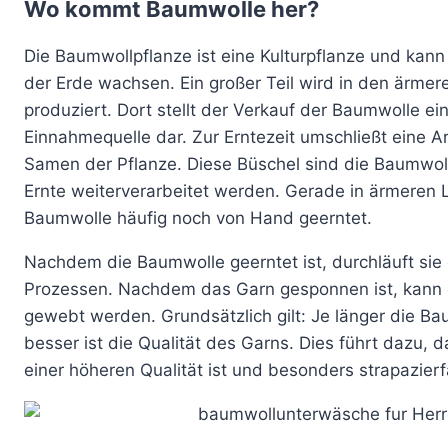
werden
werden
Wo kommt Baumwolle her?
weist
weist
mehrere
mehrere
Die Baumwollpflanze ist eine Kulturpflanze und kann
Varianten
Varianten
der Erde wachsen. Ein großer Teil wird in den ärmer
auf.
auf.
produziert. Dort stellt der Verkauf der Baumwolle ei
Die
Die
Einnahmequelle dar. Zur Erntezeit umschließt eine A
Optionen
Optionen
Samen der Pflanze. Diese Büschel sind die Baumwoll
können
können
Ernte weiterverarbeitet werden. Gerade in ärmeren 
auf
auf
Baumwolle häufig noch von Hand geerntet.
der
der
Nachdem die Baumwolle geerntet ist, durchläuft sie
Produktseite
Produktseite
Prozessen. Nachdem das Garn gesponnen ist, kann 
gewählt
gewählt
gewebt werden. Grundsätzlich gilt: Je länger die B
werden
werden
besser ist die Qualität des Garns. Dies führt dazu, d
einer höheren Qualität ist und besonders strapazierfä