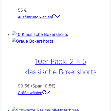
gewählt
werden
55
€
Dieses
Ausführung wählen
Produkt
weist
mehrere
Varianten
auf.
Die
10er Pack: 2 x 5
Optionen
können
klassische Boxershorts
auf
der
99,5€ (Spar 10.5€)
Produktseite
Größe wählen
gewählt
werden