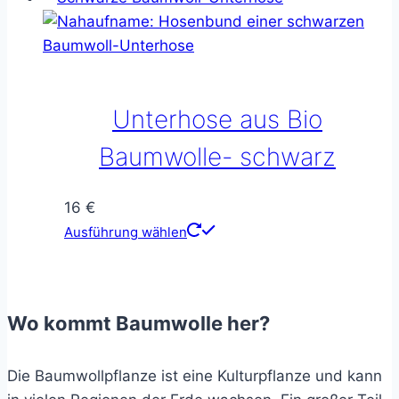
Unterhose aus Bio
Baumwolle- schwarz
16
€
Dieses
Ausführung wählen
Produkt
weist
mehrere
Wo kommt Baumwolle her?
Varianten
auf.
Die
Die Baumwollpflanze ist eine Kulturpflanze und kann
Optionen