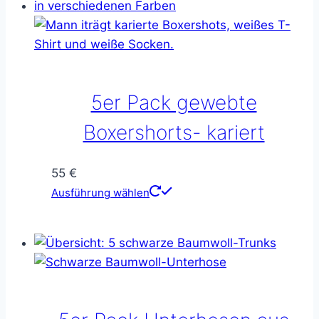
5er Pack gewebte
Boxershorts- kariert
55
€
Dieses
Ausführung wählen
Produkt
weist
mehrere
Varianten
auf.
Die