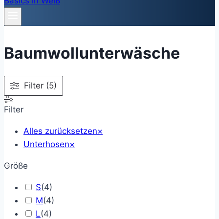
Baumwollunterwäsche
Filter (5)
Filter
Alles zurücksetzen
×
Unterhosen
×
Größe
S
(
4
)
M
(
4
)
L
(
4
)