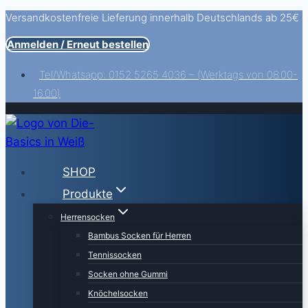
Versandkostenfreie Lieferung innerhalb Deutschlands ab 25€
Zum
Inhalt
Anmelden / Erneut bestellen
springen
Tel/Whatsapp: 0152 5265 4036 – (Werktags von 08.00-
16.00)
SHOP
Produkte
Herrensocken
Bambus Socken für Herren
Tennissocken
Socken ohne Gummi
Knöchelsocken