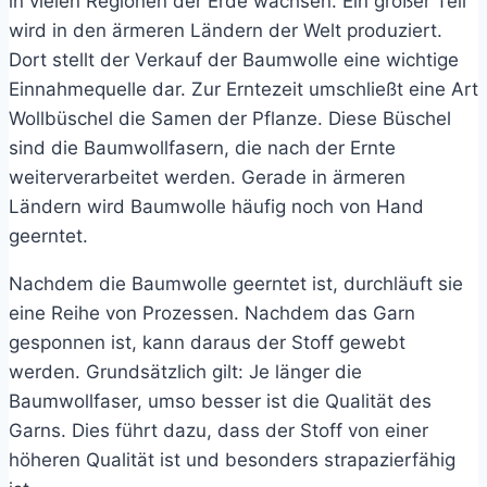
in vielen Regionen der Erde wachsen. Ein großer Teil
können
wird in den ärmeren Ländern der Welt produziert.
auf
Dort stellt der Verkauf der Baumwolle eine wichtige
der
Einnahmequelle dar. Zur Erntezeit umschließt eine Art
Produktseite
Wollbüschel die Samen der Pflanze. Diese Büschel
gewählt
sind die Baumwollfasern, die nach der Ernte
werden
weiterverarbeitet werden. Gerade in ärmeren
Ländern wird Baumwolle häufig noch von Hand
geerntet.
Nachdem die Baumwolle geerntet ist, durchläuft sie
eine Reihe von Prozessen. Nachdem das Garn
gesponnen ist, kann daraus der Stoff gewebt
werden. Grundsätzlich gilt: Je länger die
Baumwollfaser, umso besser ist die Qualität des
Garns. Dies führt dazu, dass der Stoff von einer
höheren Qualität ist und besonders strapazierfähig