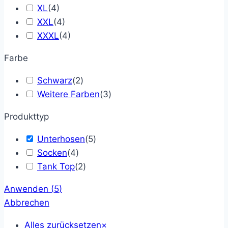
XL
(
4
)
XXL
(
4
)
XXXL
(
4
)
Farbe
Schwarz
(
2
)
Weitere Farben
(
3
)
Produkttyp
Unterhosen
(
5
)
Socken
(
4
)
Tank Top
(
2
)
Anwenden
(
5
)
Abbrechen
Alles zurücksetzen
×