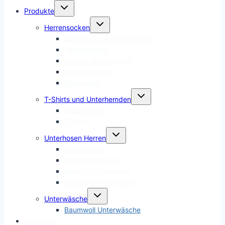
Untermenü
Produkte
umschalten
Untermenü
Herrensocken
umschalten
Bambus Socken für Herren
Tennissocken
Socken ohne Gummi
Knöchelsocken
Wollsocken
Untermenü
T-Shirts und Unterhemden
umschalten
Unterhemden
T-Shirts
Untermenü
Unterhosen Herren
umschalten
Boxershorts
Trunks für Herren
Bambus Unterhosen
Baumwoll Unterhosen
Untermenü
Unterwäsche
umschalten
Baumwoll Unterwäsche
Über Uns