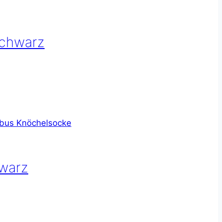
schwarz
warz