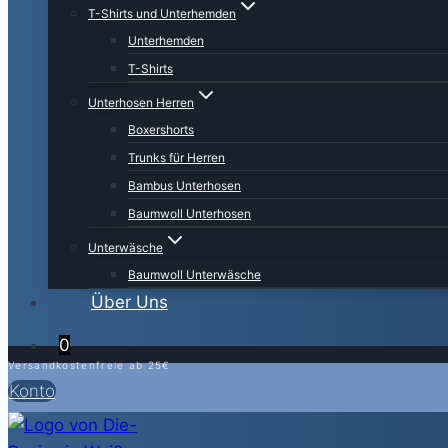
T-Shirts und Unterhemden
Unterhemden
T-Shirts
Unterhosen Herren
Boxershorts
Trunks für Herren
Bambus Unterhosen
Baumwoll Unterhosen
Unterwäsche
Baumwoll Unterwäsche
Über Uns
0
Versandkostenfreie ab 25€
Konto