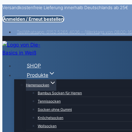
Versandkostenfreie Lieferung innerhalb Deutschlands ab 25€
Zum
Inhalt
Anmelden / Erneut bestellen
springen
Tel/Whatsapp: 0152 5265 4036 – (Werktags von 08.00-16
SHOP
Produkte
Herrensocken
Bambus Socken für Herren
Tennissocken
Socken ohne Gummi
Knöchelsocken
Wollsocken