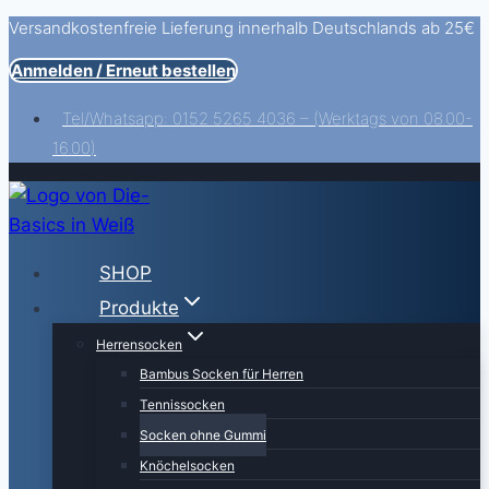
Versandkostenfreie Lieferung innerhalb Deutschlands ab 25€
Zum
Inhalt
Anmelden / Erneut bestellen
springen
Tel/Whatsapp: 0152 5265 4036 – (Werktags von 08.00-
16.00)
SHOP
Produkte
Herrensocken
Bambus Socken für Herren
Tennissocken
Socken ohne Gummi
Knöchelsocken