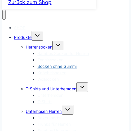
Zurück zum Shop
SHOP
Untermenü
Produkte
umschalten
Untermenü
Herrensocken
umschalten
Bambus Socken für Herren
Tennissocken
Socken ohne Gummi
Knöchelsocken
Wollsocken
Untermenü
T-Shirts und Unterhemden
umschalten
Unterhemden
T-Shirts
Untermenü
Unterhosen Herren
umschalten
Boxershorts
Trunks für Herren
Bambus Unterhosen