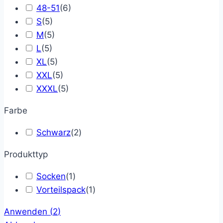
48-51
(
6
)
S
(
5
)
M
(
5
)
L
(
5
)
XL
(
5
)
XXL
(
5
)
XXXL
(
5
)
Farbe
Schwarz
(
2
)
Produkttyp
Socken
(
1
)
Vorteilspack
(
1
)
Anwenden
(
2
)