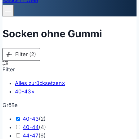
Socken ohne Gummi
Filter (2)
Filter
Alles zurücksetzen
×
40-43
×
Größe
40-43
(
2
)
40-44
(
4
)
44-47
(
6
)