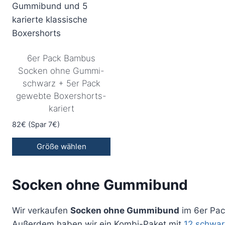
6er Pack Bambus
Socken ohne Gummi-
schwarz + 5er Pack
gewebte Boxershorts-
kariert
82€ (Spar 7€)
Größe wählen
Socken ohne Gummibund
Wir verkaufen
Socken ohne Gummibund
im 6er Pac
Außerdem haben wir ein Kombi-Paket mit
12 schwa