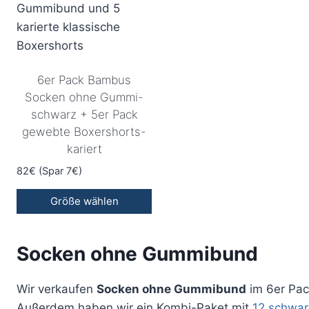
6er Pack Bambus
Socken ohne Gummi-
schwarz + 5er Pack
gewebte Boxershorts-
kariert
82€ (Spar 7€)
Größe wählen
Socken ohne Gummibund
Wir verkaufen
Socken ohne Gummibund
im 6er Pac
Außerdem haben wir ein Kombi-Paket mit
12 schwa