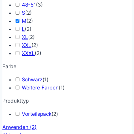
48-51
(
3
)
S
(
2
)
M
(
2
)
L
(
2
)
XL
(
2
)
XXL
(
2
)
XXXL
(
2
)
Farbe
Schwarz
(
1
)
Weitere Farben
(
1
)
Produkttyp
Vorteilspack
(
2
)
Anwenden
(
2
)