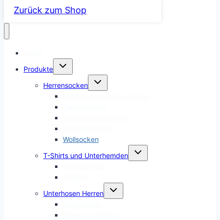
Zurück zum Shop
SHOP
Untermenü
Produkte
umschalten
Untermenü
Herrensocken
umschalten
Bambus Socken für Herren
Tennissocken
Socken ohne Gummi
Knöchelsocken
Wollsocken
Untermenü
T-Shirts und Unterhemden
umschalten
Unterhemden
T-Shirts
Untermenü
Unterhosen Herren
umschalten
Boxershorts
Trunks für Herren