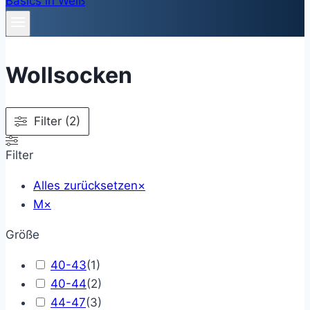
Wollsocken
Filter (2)
Filter
Alles zurücksetzen
×
M
×
Größe
40-43
(
1
)
40-44
(
2
)
44-47
(
3
)