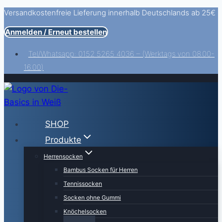
Versandkostenfreie Lieferung innerhalb Deutschlands ab 25€
Zum
Inhalt
Anmelden / Erneut bestellen
springen
Tel/Whatsapp: 0152 5265 4036 – (Werktags von 08.00-
16.00)
SHOP
Produkte
Herrensocken
Bambus Socken für Herren
Tennissocken
Socken ohne Gummi
Knöchelsocken