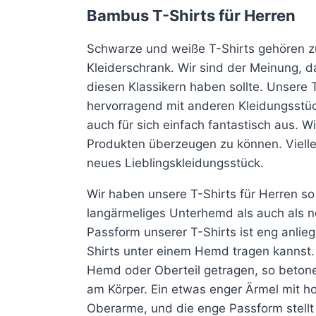
Produkt
Produkt
Bambus T-Shirts für Herren
weist
weist
mehrere
mehrere
Schwarze und weiße T-Shirts gehören z
Varianten
Varianten
Kleiderschrank. Wir sind der Meinung, d
auf.
auf.
diesen Klassikern haben sollte. Unsere T
Die
Die
hervorragend mit anderen Kleidungsstü
Optionen
Optionen
auch für sich einfach fantastisch aus. W
können
können
Produkten überzeugen zu können. Viellei
auf
auf
neues Lieblingskleidungsstück.
der
der
Wir haben unsere T-Shirts für Herren so 
Produktseite
Produktseite
langärmeliges Unterhemd als auch als no
gewählt
gewählt
Passform unserer T-Shirts ist eng anlie
werden
werden
Shirts unter einem Hemd tragen kannst.
Hemd oder Oberteil getragen, so betonen
am Körper. Ein etwas enger Ärmel mit hoh
Oberarme, und die enge Passform stell