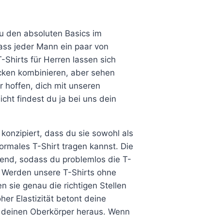
Produkt
Produkt
weist
weist
mehrere
mehrere
u den absoluten Basics im
Varianten
Varianten
ass jeder Mann ein paar von
auf.
auf.
-Shirts für Herren lassen sich
Die
Die
cken kombinieren, aber sehen
Optionen
Optionen
ir hoffen, dich mit unseren
können
können
cht findest du ja bei uns dein
auf
auf
der
der
konzipiert, dass du sie sowohl als
Produktseite
Produktseite
rmales T-Shirt tragen kannst. Die
gewählt
gewählt
gend, sodass du problemlos die T-
werden
werden
 Werden unsere T-Shirts ohne
 sie genau die richtigen Stellen
er Elastizität betont deine
t deinen Oberkörper heraus. Wenn