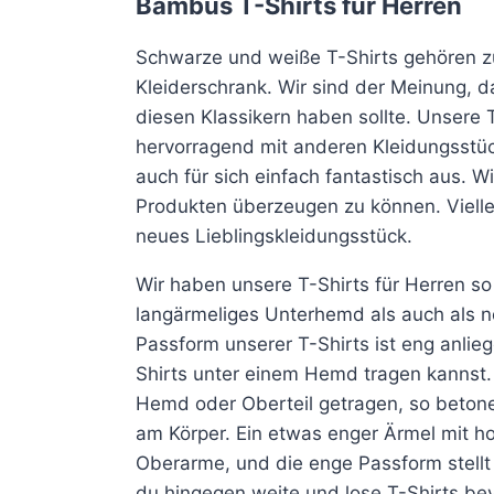
Bambus T-Shirts für Herren
weist
weist
mehrere
mehrere
Schwarze und weiße T-Shirts gehören z
Varianten
Varianten
Kleiderschrank. Wir sind der Meinung, d
auf.
auf.
diesen Klassikern haben sollte. Unsere T
Die
Die
hervorragend mit anderen Kleidungsstü
Optionen
Optionen
auch für sich einfach fantastisch aus. W
können
können
Produkten überzeugen zu können. Viellei
auf
auf
neues Lieblingskleidungsstück.
der
der
Wir haben unsere T-Shirts für Herren so 
Produktseite
Produktseite
langärmeliges Unterhemd als auch als no
gewählt
gewählt
Passform unserer T-Shirts ist eng anlie
werden
werden
Shirts unter einem Hemd tragen kannst.
Hemd oder Oberteil getragen, so betonen
am Körper. Ein etwas enger Ärmel mit hoh
Oberarme, und die enge Passform stell
du hingegen weite und lose T-Shirts bev