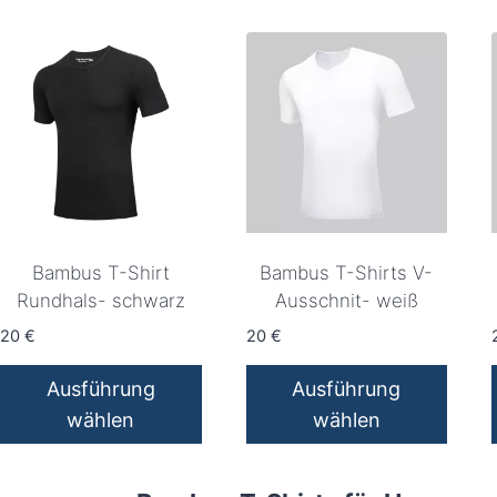
Produkt
Produkt
weist
weist
mehrere
mehrere
Varianten
Varianten
auf.
auf.
Die
Die
Optionen
Optionen
können
können
auf
auf
Bambus T-Shirt
Bambus T-Shirts V-
der
der
Rundhals- schwarz
Ausschnit- weiß
Produktseite
Produktseite
20
€
20
€
gewählt
gewählt
werden
werden
Ausführung
Ausführung
wählen
wählen
Dieses
Dieses
Produkt
Produkt