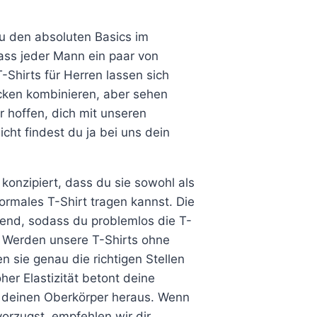
weist
weist
mehrere
mehrere
u den absoluten Basics im
Varianten
Varianten
ass jeder Mann ein paar von
auf.
auf.
-Shirts für Herren lassen sich
Die
Die
cken kombinieren, aber sehen
Optionen
Optionen
ir hoffen, dich mit unseren
können
können
cht findest du ja bei uns dein
auf
auf
der
der
konzipiert, dass du sie sowohl als
Produktseite
Produktseite
rmales T-Shirt tragen kannst. Die
gewählt
gewählt
gend, sodass du problemlos die T-
werden
werden
 Werden unsere T-Shirts ohne
 sie genau die richtigen Stellen
er Elastizität betont deine
t deinen Oberkörper heraus. Wenn
orzugst, empfehlen wir dir,