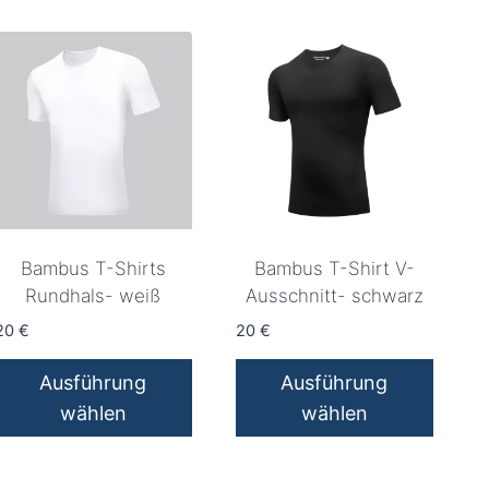
Produkt
Produkt
weist
weist
mehrere
mehrere
Varianten
Varianten
auf.
auf.
Die
Die
Optionen
Optionen
können
können
auf
auf
Bambus T-Shirts
Bambus T-Shirt V-
der
der
Rundhals- weiß
Ausschnitt- schwarz
Produktseite
Produktseite
20
€
20
€
gewählt
gewählt
werden
werden
Ausführung
Ausführung
wählen
wählen
Dieses
Dieses
Produkt
Produkt