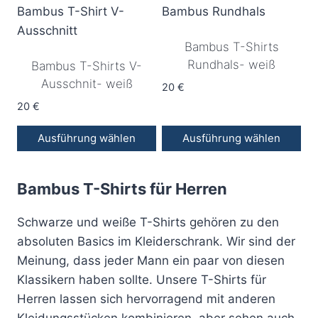
weist
weist
mehrere
mehrere
Bambus T-Shirts
Varianten
Varianten
Rundhals- weiß
Bambus T-Shirts V-
auf.
auf.
Ausschnit- weiß
Die
Die
20
€
Optionen
Optionen
20
€
können
können
Ausführung wählen
Ausführung wählen
auf
auf
Dieses
Dieses
der
der
Produkt
Produkt
Produktseite
Produktseite
Bambus T-Shirts für Herren
weist
weist
gewählt
gewählt
mehrere
mehrere
werden
werden
Schwarze und weiße T-Shirts gehören zu den
Varianten
Varianten
absoluten Basics im Kleiderschrank. Wir sind der
auf.
auf.
Meinung, dass jeder Mann ein paar von diesen
Die
Die
Klassikern haben sollte. Unsere T-Shirts für
Optionen
Optionen
Herren lassen sich hervorragend mit anderen
können
können
Kleidungsstücken kombinieren, aber sehen auch