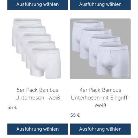
Ausführung wählen
Ausführung wählen
werden
werden
Dieses
Dieses
Produkt
Produkt
weist
weist
mehrere
mehrere
Varianten
Varianten
auf.
auf.
Die
Die
Optionen
Optionen
können
können
auf
auf
5er Pack Bambus
4er Pack Bambus
der
der
Unterhosen- weiß
Unterhosen mit Eingriff-
Produktseite
Produktseite
Weiß
55
€
gewählt
gewählt
55
€
werden
werden
Ausführung wählen
Ausführung wählen