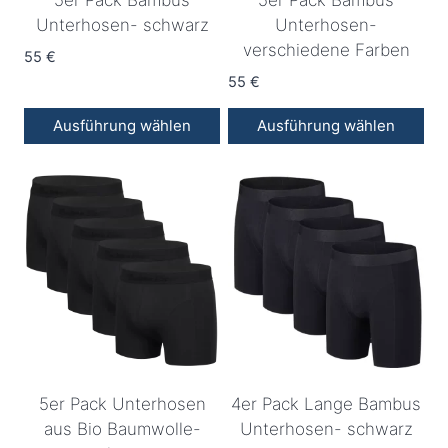
Unterhosen- schwarz
Unterhosen-
verschiedene Farben
55
€
55
€
Ausführung wählen
Ausführung wählen
Dieses
Dieses
Produkt
Produkt
weist
weist
mehrere
mehrere
Varianten
Varianten
auf.
auf.
Die
Die
Optionen
Optionen
können
können
auf
auf
5er Pack Unterhosen
4er Pack Lange Bambus
der
der
aus Bio Baumwolle-
Unterhosen- schwarz