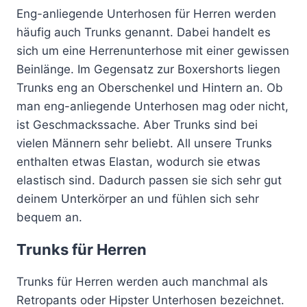
mehrere
Eng-anliegende Unterhosen für Herren werden
Varianten
häufig auch Trunks genannt. Dabei handelt es
auf.
sich um eine Herrenunterhose mit einer gewissen
Die
Beinlänge. Im Gegensatz zur Boxershorts liegen
Optionen
Trunks eng an Oberschenkel und Hintern an. Ob
können
man eng-anliegende Unterhosen mag oder nicht,
auf
ist Geschmackssache. Aber Trunks sind bei
der
vielen Männern sehr beliebt. All unsere Trunks
Produktseite
enthalten etwas Elastan, wodurch sie etwas
gewählt
elastisch sind. Dadurch passen sie sich sehr gut
werden
deinem Unterkörper an und fühlen sich sehr
bequem an.
Trunks für Herren
Trunks für Herren werden auch manchmal als
Retropants oder Hipster Unterhosen bezeichnet.