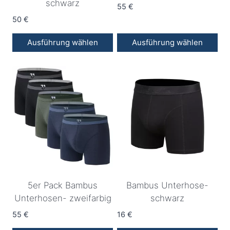
Produktseite
Produktseite
schwarz
55
€
gewählt
gewählt
50
€
werden
werden
Ausführung wählen
Ausführung wählen
Dieses
Dieses
Produkt
Produkt
weist
weist
mehrere
mehrere
Varianten
Varianten
auf.
auf.
Die
Die
Optionen
Optionen
können
können
auf
auf
5er Pack Bambus
Bambus Unterhose-
der
der
Unterhosen- zweifarbig
schwarz
Produktseite
Produktseite
55
€
16
€
gewählt
gewählt