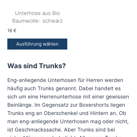
mehrere
mehrere
Unterhose aus Bio
Varianten
Varianten
Baumwolle- schwarz
auf.
auf.
Die
Die
16
€
Optionen
Optionen
Ausführung wählen
können
können
Dieses
auf
auf
Produkt
der
der
Was sind Trunks?
weist
Produktseite
Produktseite
mehrere
gewählt
gewählt
Eng-anliegende Unterhosen für Herren werden
Varianten
werden
werden
häufig auch Trunks genannt. Dabei handelt es
auf.
sich um eine Herrenunterhose mit einer gewissen
Die
Beinlänge. Im Gegensatz zur Boxershorts liegen
Optionen
Trunks eng an Oberschenkel und Hintern an. Ob
können
man eng-anliegende Unterhosen mag oder nicht,
auf
ist Geschmackssache. Aber Trunks sind bei
der