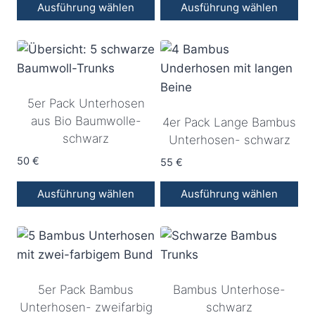
Ausführung wählen
Ausführung wählen
Dieses
Dieses
Produkt
Produkt
weist
weist
mehrere
mehrere
5er Pack Unterhosen
Varianten
Varianten
aus Bio Baumwolle-
4er Pack Lange Bambus
auf.
auf.
schwarz
Unterhosen- schwarz
Die
Die
Optionen
50
€
Optionen
55
€
können
können
Ausführung wählen
Ausführung wählen
auf
auf
Dieses
Dieses
der
der
Produkt
Produkt
Produktseite
Produktseite
weist
weist
gewählt
gewählt
mehrere
mehrere
werden
werden
5er Pack Bambus
Bambus Unterhose-
Varianten
Varianten
Unterhosen- zweifarbig
schwarz
auf.
auf.