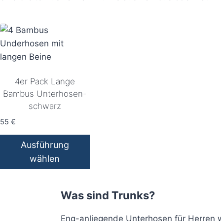
4er Pack Lange
Bambus Unterhosen-
schwarz
55
€
Ausführung
wählen
Dieses
Produkt
Was sind Trunks?
weist
mehrere
Eng-anliegende Unterhosen für Herren 