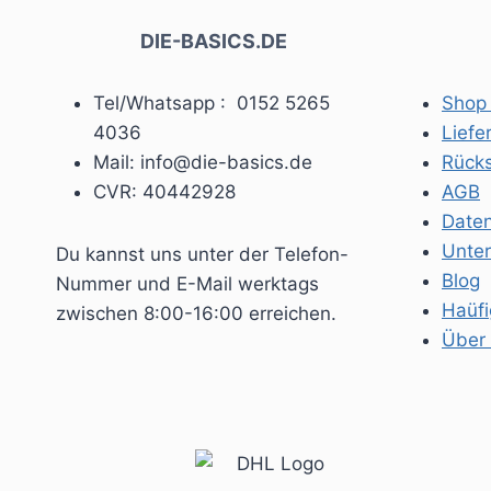
DIE-BASICS.DE
Tel/Whatsapp : 0152 5265
Shop 
4036
Liefe
Mail: info@die-basics.de
Rück
CVR: 40442928
AGB
Daten
Unte
Du kannst uns unter der Telefon-
Blog
Nummer und E-Mail werktags
Haüfi
zwischen 8:00-16:00 erreichen.
Über 