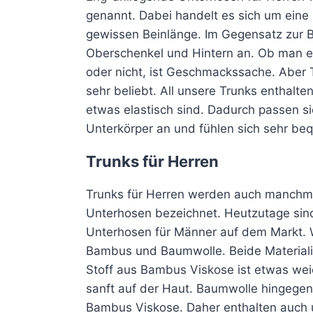
Varianten
genannt. Dabei handelt es sich um eine
auf.
gewissen Beinlänge. Im Gegensatz zur B
Die
Oberschenkel und Hintern an. Ob man 
Optionen
oder nicht, ist Geschmackssache. Aber 
können
sehr beliebt. All unsere Trunks enthalte
auf
etwas elastisch sind. Dadurch passen si
der
Unterkörper an und fühlen sich sehr be
Produktseite
Trunks für Herren
gewählt
werden
Trunks für Herren werden auch manchmal
Unterhosen bezeichnet. Heutzutage sind
Unterhosen für Männer auf dem Markt. 
Bambus und Baumwolle. Beide Materialie
Stoff aus Bambus Viskose ist etwas wei
sanft auf der Haut. Baumwolle hingegen 
Bambus Viskose. Daher enthalten auch