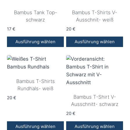
Varianten
Varianten
Bambus Tank Top-
Bambus T-Shirts V-
auf.
auf.
schwarz
Ausschnit- weiß
Die
Die
Optionen
Optionen
17
€
20
€
können
können
Ausführung wählen
Ausführung wählen
auf
auf
Dieses
Dieses
der
der
Produkt
Produkt
Produktseite
Produktseite
weist
weist
gewählt
gewählt
mehrere
mehrere
werden
werden
Bambus T-Shirts
Varianten
Varianten
Rundhals- weiß
auf.
auf.
Bambus T-Shirt V-
Die
Die
20
€
Ausschnitt- schwarz
Optionen
Optionen
können
können
20
€
auf
auf
Ausführung wählen
Ausführung wählen
der
der