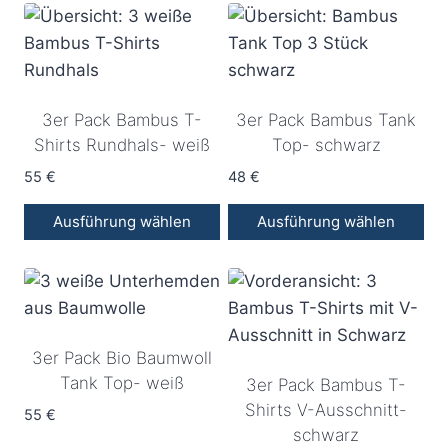
Produkt
Produkt
weist
weist
mehrere
mehrere
Varianten
Varianten
3er Pack Bambus T-
3er Pack Bambus Tank
auf.
auf.
Shirts Rundhals- weiß
Top- schwarz
Die
Die
Optionen
Optionen
55
€
48
€
können
können
Ausführung wählen
Ausführung wählen
auf
auf
Dieses
Dieses
der
der
Produkt
Produkt
Produktseite
Produktseite
weist
weist
gewählt
gewählt
mehrere
mehrere
werden
werden
3er Pack Bio Baumwoll
Varianten
Varianten
Tank Top- weiß
3er Pack Bambus T-
auf.
auf.
Shirts V-Ausschnitt-
Die
Die
55
€
schwarz
Optionen
Optionen