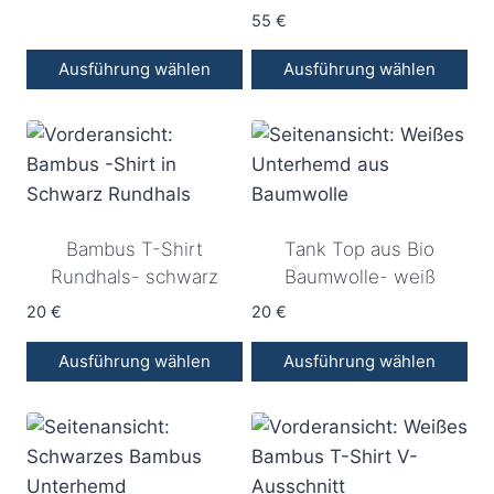
können
können
55
€
auf
auf
Ausführung wählen
Ausführung wählen
der
der
Dieses
Dieses
Produktseite
Produktseite
Produkt
Produkt
gewählt
gewählt
weist
weist
werden
werden
mehrere
mehrere
Varianten
Varianten
Bambus T-Shirt
Tank Top aus Bio
auf.
auf.
Rundhals- schwarz
Baumwolle- weiß
Die
Die
Optionen
Optionen
20
€
20
€
können
können
Ausführung wählen
Ausführung wählen
auf
auf
Dieses
Dieses
der
der
Produkt
Produkt
Produktseite
Produktseite
weist
weist
gewählt
gewählt
mehrere
mehrere
werden
werden