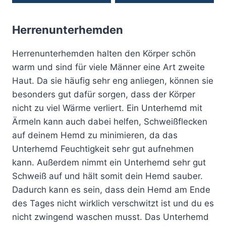
Dieses
Dieses
Produktseite
Produktseite
Produkt
Produkt
gewählt
gewählt
Herrenunterhemden
weist
weist
werden
werden
mehrere
mehrere
Herrenunterhemden halten den Körper schön
Varianten
Varianten
warm und sind für viele Männer eine Art zweite
auf.
auf.
Haut. Da sie häufig sehr eng anliegen, können sie
Die
Die
besonders gut dafür sorgen, dass der Körper
Optionen
Optionen
nicht zu viel Wärme verliert. Ein Unterhemd mit
können
können
Ärmeln kann auch dabei helfen, Schweißflecken
auf
auf
auf deinem Hemd zu minimieren, da das
der
der
Unterhemd Feuchtigkeit sehr gut aufnehmen
Produktseite
Produktseite
kann. Außerdem nimmt ein Unterhemd sehr gut
gewählt
gewählt
Schweiß auf und hält somit dein Hemd sauber.
werden
werden
Dadurch kann es sein, dass dein Hemd am Ende
des Tages nicht wirklich verschwitzt ist und du es
nicht zwingend waschen musst. Das Unterhemd