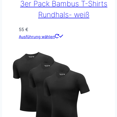
3er Pack Bambus T-Shirts
Rundhals- weiß
55
€
Dieses
Ausführung wählen
Produkt
weist
mehrere
Varianten
auf.
Die
Optionen
können
auf
der
Produktseite