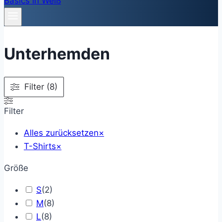
Unterhemden
Filter (8)
Filter
Alles zurücksetzen
×
T-Shirts
×
Größe
S
(
2
)
M
(
8
)
L
(
8
)