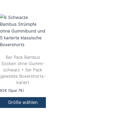
Dieses
Dieses
Produkt
Produkt
weist
weist
mehrere
mehrere
Varianten
Varianten
auf.
auf.
Die
Die
Optionen
Optionen
können
können
6er Pack Bambus
auf
auf
Socken ohne Gummi-
schwarz + 5er Pack
der
der
gewebte Boxershorts-
Produktseite
Produktseite
kariert
gewählt
gewählt
werden
werden
82€ (Spar 7€)
Größe wählen