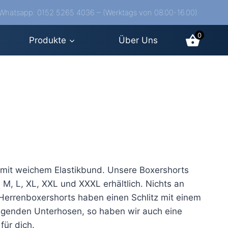
/Whatsapp: 0152 5265 4036 – (Werktags von 08.00-16.00)
0
Produkte
Über Uns
 mit weichem Elastikbund. Unsere Boxershorts
M, L, XL, XXL und XXXL erhältlich. Nichts an
 Herrenboxershorts haben einen Schlitz mit einem
egenden Unterhosen, so haben wir auch eine
für dich.