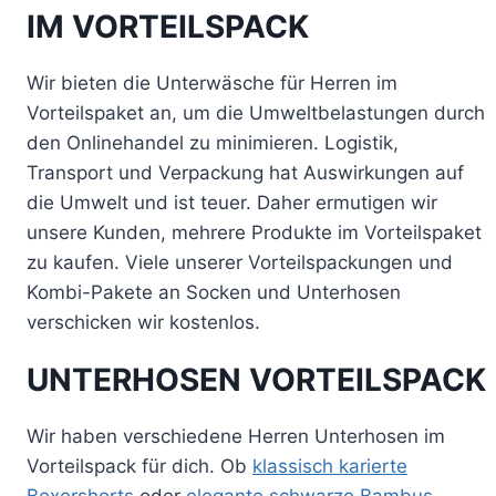
mehrere
IM VORTEILSPACK
mehrere
gewählt
gewählt
Varianten
Varianten
werden
werden
auf.
auf.
Wir bieten die Unterwäsche für Herren im
Die
Die
Vorteilspaket an, um die Umweltbelastungen durch
Optionen
Optionen
den Onlinehandel zu minimieren. Logistik,
können
können
Transport und Verpackung hat Auswirkungen auf
auf
auf
die Umwelt und ist teuer. Daher ermutigen wir
der
der
unsere Kunden, mehrere Produkte im Vorteilspaket
Produktseite
Produktseite
zu kaufen. Viele unserer Vorteilspackungen und
gewählt
gewählt
Kombi-Pakete an Socken und Unterhosen
werden
werden
verschicken wir kostenlos.
UNTERHOSEN
VORTEILSPACK
Wir haben verschiedene Herren Unterhosen im
Vorteilspack für dich. Ob
klassisch karierte