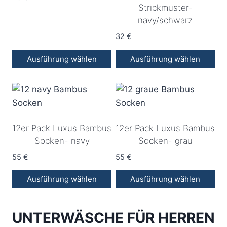
Strickmuster-
Optionen
navy/schwarz
können
32
€
auf
der
Ausführung wählen
Ausführung wählen
Produktseite
Dieses
Dieses
gewählt
Produkt
Produkt
werden
weist
weist
mehrere
mehrere
12er Pack Luxus Bambus
12er Pack Luxus Bambus
Varianten
Varianten
Socken- navy
Socken- grau
auf.
auf.
Die
Die
55
€
55
€
Optionen
Optionen
Ausführung wählen
Ausführung wählen
können
können
Dieses
Dieses
auf
auf
Produkt
Produkt
der
der
UNTERWÄSCHE FÜR HERREN
weist
weist
Produktseite
Produktseite