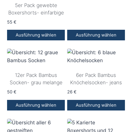
5er Pack gewebte
Optionen
Boxershorts- einfarbige
können
auf
55
€
der
Ausführung wählen
Ausführung wählen
Produktseite
Dieses
Dieses
gewählt
Produkt
Produkt
werden
weist
weist
mehrere
mehrere
12er Pack Bambus
6er Pack Bambus
Varianten
Varianten
Socken- grau melange
Knöchelsocken- jeans
auf.
auf.
Die
Die
50
€
26
€
Optionen
Optionen
Ausführung wählen
Ausführung wählen
können
können
Dieses
Dieses
auf
auf
Produkt
Produkt
der
der
weist
weist
Produktseite
Produktseite