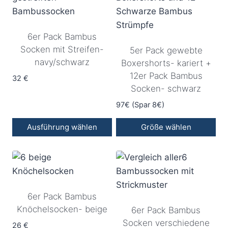
mehrere
mehrere
gewählt
gewählt
Varianten
Varianten
werden
werden
6er Pack Bambus
auf.
auf.
Socken mit Streifen-
5er Pack gewebte
Die
Die
navy/schwarz
Boxershorts- kariert +
Optionen
Optionen
12er Pack Bambus
können
32
€
können
Socken- schwarz
auf
auf
97€ (Spar 8€)
der
der
Produktseite
Produktseite
Ausführung wählen
Größe wählen
gewählt
gewählt
Dieses
werden
werden
Produkt
weist
mehrere
6er Pack Bambus
Varianten
Knöchelsocken- beige
6er Pack Bambus
auf.
Socken verschiedene
Die
26
€