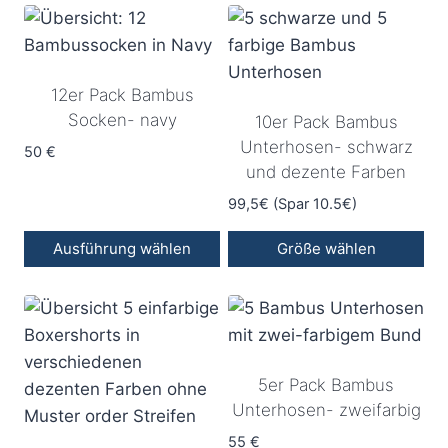
Produkt
Produkt
weist
weist
mehrere
mehrere
12er Pack Bambus
Varianten
Varianten
Socken- navy
10er Pack Bambus
auf.
auf.
Unterhosen- schwarz
Die
Die
50
€
und dezente Farben
Optionen
Optionen
können
können
99,5€ (Spar 10.5€)
auf
auf
Ausführung wählen
Größe wählen
der
der
Dieses
Produktseite
Produktseite
Produkt
gewählt
gewählt
weist
werden
werden
mehrere
5er Pack Bambus
Varianten
Unterhosen- zweifarbig
auf.
Die
55
€