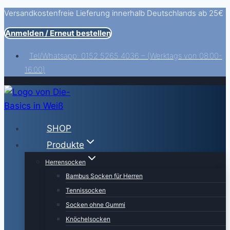
Versandkostenfreie Lieferung innerhalb Deutschlands ab 25€
Zum
Inhalt
Anmelden / Erneut bestellen
springen
Tel/Whatsapp: 0152 5265 4036 – (Werktags von 08.00-
16.00)
SHOP
Produkte
Herrensocken
Bambus Socken für Herren
Tennissocken
Socken ohne Gummi
Knöchelsocken