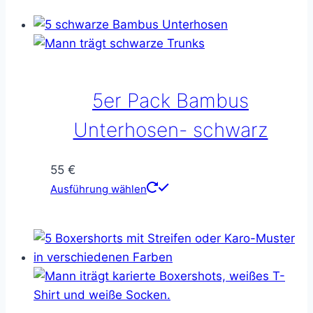
5er Pack Bambus
Unterhosen- schwarz
55
€
Dieses
Ausführung wählen
Produkt
weist
mehrere
Varianten
auf.
Die