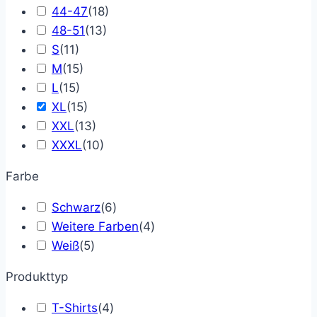
44-47
(
18
)
48-51
(
13
)
S
(
11
)
M
(
15
)
L
(
15
)
XL
(
15
)
XXL
(
13
)
XXXL
(
10
)
Farbe
Schwarz
(
6
)
Weitere Farben
(
4
)
Weiß
(
5
)
Produkttyp
T-Shirts
(
4
)