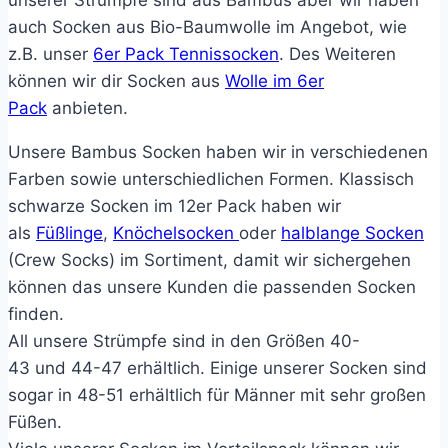
unserer Strümpfe sind aus Bambus
aber
wir haben
auch Socken aus Bio-Baumwolle im Angebot, wie
z.B. unser
6er Pack
Tennissocken
. Des Weiteren
können wir dir Socken aus
Wolle im
6er
Pack
anbieten.
Unsere Bambus Socken
haben wir in verschiedenen
Farben sowie unterschiedlichen Formen. Klassisch
schwarze Socken im
12er Pack
haben wir
als
Füßlinge
,
Knöchelsocken
oder
halblange Socken
(Crew
Socks
) im Sortiment, damit wir sichergehen
können
das
unsere Kunden die passenden Socken
finden.
All unsere Strümpfe sind in den Größen
40-
43
und
44-47
erhältlich. Einige unserer Socken sind
sogar in
48-51
erhältlich für Männer mit sehr großen
Füßen.