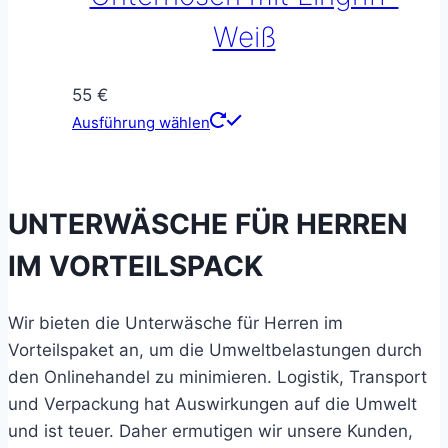
auf
Weiß
der
Produktseite
55
€
gewählt
Dieses
Ausführung wählen
werden
Produkt
weist
mehrere
UNTERWÄSCHE FÜR HERREN
Varianten
auf.
IM VORTEILSPACK
Die
Optionen
Wir bieten die Unterwäsche für Herren im
können
Vorteilspaket an, um die Umweltbelastungen durch
auf
den Onlinehandel zu minimieren. Logistik, Transport
der
und Verpackung hat Auswirkungen auf die Umwelt
Produktseite
und ist teuer. Daher ermutigen wir unsere Kunden,
gewählt