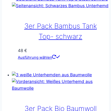
mehrere
Varianten
auf.
Die
3er Pack Bambus Tank
Optionen
können
Top- schwarz
auf
der
48
€
Produktseite
Dieses
Ausführung wählen
gewählt
Produkt
werden
weist
mehrere
Varianten
auf.
Die
Optionen
3er Pack Bio Baumwoll
können