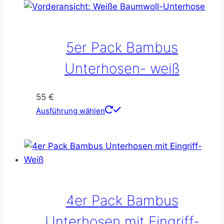
Varianten
auf.
Die
5er Pack Bambus
Optionen
können
Unterhosen- weiß
auf
der
55
€
Produktseite
Dieses
Ausführung wählen
gewählt
Produkt
werden
weist
mehrere
Varianten
auf.
Die
4er Pack Bambus
Optionen
können
Unterhosen mit Eingriff-