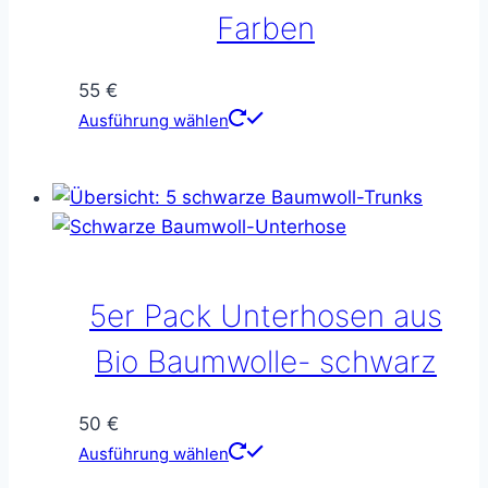
der
Farben
Produktseite
gewählt
55
€
werden
Dieses
Ausführung wählen
Produkt
weist
mehrere
Varianten
auf.
Die
5er Pack Unterhosen aus
Optionen
können
Bio Baumwolle- schwarz
auf
der
50
€
Produktseite
Dieses
Ausführung wählen
gewählt
Produkt