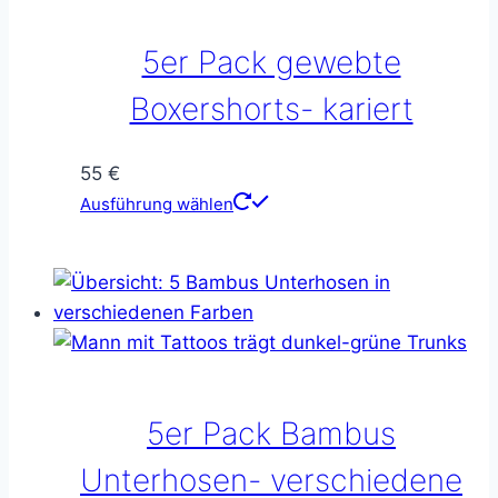
Optionen
können
5er Pack gewebte
auf
der
Boxershorts- kariert
Produktseite
gewählt
55
€
werden
Dieses
Ausführung wählen
Produkt
weist
mehrere
Varianten
auf.
Die
Optionen
5er Pack Bambus
können
auf
Unterhosen- verschiedene