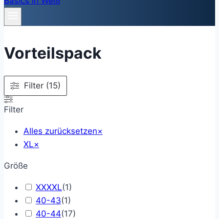
Vorteilspack
Filter (15)
Filter
Alles zurücksetzen
×
XL
×
Größe
XXXXL
(
1
)
40-43
(
1
)
40-44
(
17
)