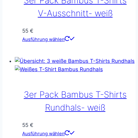
3er Pack Bambus T-Shirts
auf
der
V-Ausschnitt- weiß
Produktseite
gewählt
55
€
werden
Dieses
Ausführung wählen
Produkt
weist
mehrere
Varianten
auf.
Die
3er Pack Bambus T-Shirts
Optionen
können
Rundhals- weiß
auf
der
55
€
Produktseite
Dieses
Ausführung wählen