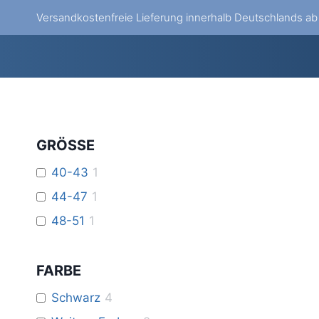
Zum
Versandkostenfreie Lieferung innerhalb Deutschlands a
Inhalt
springen
GRÖSSE
40-43
1
44-47
1
48-51
1
FARBE
Schwarz
4