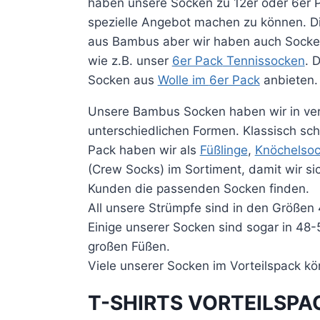
haben unsere Socken zu 12er oder
6er 
spezielle Angebot machen zu können. Di
aus Bambus
aber
wir haben auch Socke
wie z.B. unser
6er Pack
Tennissocken
. 
Socken aus
Wolle im
6er Pack
anbieten.
Unsere Bambus Socken
haben wir in ve
unterschiedlichen Formen. Klassisch s
Pack
haben wir als
Füßlinge
,
Knöchelso
(Crew
Socks
) im Sortiment, damit wir 
Kunden die passenden Socken finden.
All unsere Strümpfe sind in den Größen
Einige unserer Socken sind sogar in
48-
großen Füßen.
Viele unserer Socken im Vorteilspack kö
T-SHIRTS VORTEILSPA