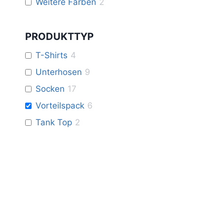
Weitere Farben
2
PRODUKTTYP
T-Shirts
4
Unterhosen
9
Socken
17
Vorteilspack
6
Tank Top
2