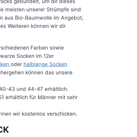
Packs
gebündelt, um dir dieses
e meisten unserer Strümpfe sind
n aus Bio-Baumwolle im Angebot,
Des Weiteren können wir dir
rschiedenen Farben sowie
chwarze Socken im
12er
cken
oder
halblange Socken
sichergehen können
das
unsere
40-43
und
44-47
erhältlich.
51
erhältlich für Männer mit sehr
nnen wir kostenlos verschicken.
CK