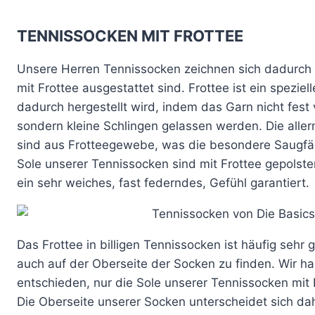
Dieses
der
der
Produkt
Produktseite
Produktseite
TENNISSOCKEN MIT FROTTEE
weist
gewählt
gewählt
mehrere
Unsere Herren Tennissocken zeichnen sich dadurch 
werden
werden
Varianten
mit Frottee ausgestattet sind. Frottee ist ein spezie
auf.
dadurch hergestellt wird, indem das Garn nicht fest
Die
sondern kleine Schlingen gelassen werden. Die alle
Optionen
sind aus Frotteegewebe, was die besondere Saugfähi
können
Sole unserer Tennissocken sind mit Frottee gepolst
auf
ein sehr weiches, fast federndes, Gefühl garantiert.
der
Produktseite
gewählt
Das Frottee in billigen Tennissocken ist häufig seh
werden
auch auf der Oberseite der Socken zu finden. Wir h
entschieden, nur die Sole unserer Tennissocken mit F
Die Oberseite unserer Socken unterscheidet sich dah