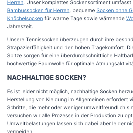
Herren
. Unser komplettes Sockensortiment umfasst
Bambussocken für Herren
, bequeme
Socken ohne 
Knöchelsocken
für warme Tage sowie wärmende
Wo
Jahreszeit.
Unsere Tennissocken überzeugen durch ihre beson
Strapazierfähigkeit und den hohen Tragekomfort. Di
Spitze sorgen für eine überdurchschnittliche Haltbar
hochwertige Baumwolle für optimale Atmungsaktivitä
NACHHALTIGE SOCKEN?
Es ist leider nicht möglich, nachhaltige Socken herzus
Herstellung von Kleidung im Allgemeinen erfordert v
Schritte, die mehr oder weniger umweltfreundlich si
versuchen wir alle Prozesse in der Produktion zu op
Umweltbelastungen lassen sich dabei aber leider nic
vermeiden.