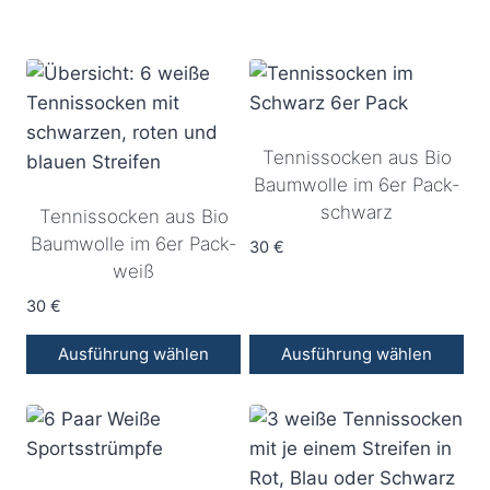
Tennissocken aus Bio
Baumwolle im 6er Pack-
schwarz
Tennissocken aus Bio
Baumwolle im 6er Pack-
30
€
weiß
30
€
Ausführung wählen
Ausführung wählen
Dieses
Dieses
Produkt
Produkt
weist
weist
mehrere
mehrere