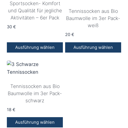
Sportsocken- Komfort
Varianten
Varianten
und Qualität für jegliche
Tennissocken aus Bio
auf.
auf.
Aktivitäten – 6er Pack
Baumwolle im 3er Pack-
Die
Die
weiß
Optionen
30
€
Optionen
können
können
20
€
auf
auf
Ausführung wählen
Ausführung wählen
der
der
Dieses
Dieses
Produktseite
Produktseite
Produkt
Produkt
gewählt
gewählt
weist
weist
werden
werden
mehrere
mehrere
Tennissocken aus Bio
Varianten
Varianten
Baumwolle im 3er Pack-
auf.
auf.
schwarz
Die
Die
Optionen
18
€
Optionen
können
können
Ausführung wählen
auf
auf