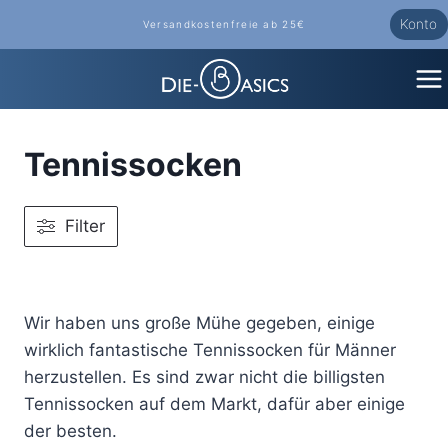
Zum
Konto
Versandkostenfreie ab 25€
Inhalt
springen
Tennissocken
Filter
Wir haben uns große Mühe gegeben, einige
wirklich fantastische Tennissocken für Männer
herzustellen. Es sind zwar nicht die billigsten
Tennissocken auf dem Markt, dafür aber einige
der besten.