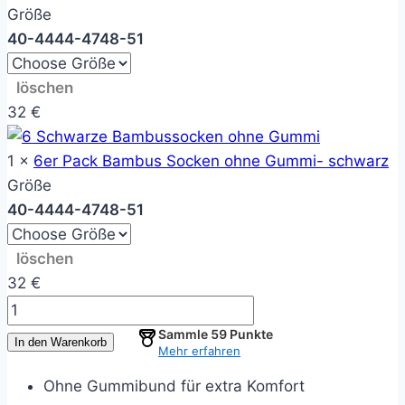
Größe
40-44
44-47
48-51
löschen
32
€
1 ×
6er Pack Bambus Socken ohne Gummi- schwarz
Größe
40-44
44-47
48-51
löschen
32
€
12er
Pack:
Sammle
59
Punkte
In den Warenkorb
Mehr erfahren
2
x
Ohne Gummibund für extra Komfort
6