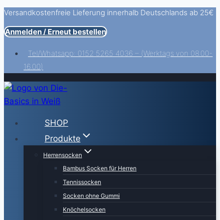
Versandkostenfreie Lieferung innerhalb Deutschlands ab 25€
Zum
Inhalt
Anmelden / Erneut bestellen
springen
Tel/Whatsapp: 0152 5265 4036 – (Werktags von 08.00-
16.00)
SHOP
Produkte
Herrensocken
Bambus Socken für Herren
Tennissocken
Socken ohne Gummi
Knöchelsocken