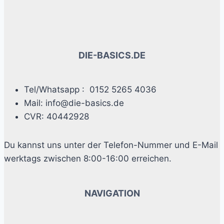
Die
Optionen
können
auf
der
DIE-BASICS.DE
Produktseite
gewählt
Tel/Whatsapp : 0152 5265 4036
werden
Mail: info@die-basics.de
CVR: 40442928
Du kannst uns unter der Telefon-Nummer und E-Mail
werktags zwischen 8:00-16:00 erreichen.
NAVIGATION