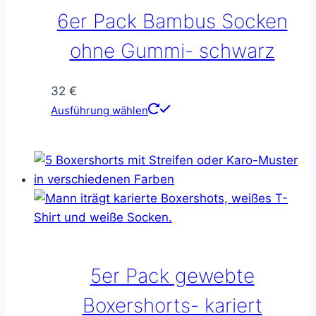
6er Pack Bambus Socken
ohne Gummi- schwarz
32
€
Dieses
Ausführung wählen
Produkt
weist
mehrere
Varianten
auf.
Die
Optionen
können
5er Pack gewebte
auf
der
Boxershorts- kariert