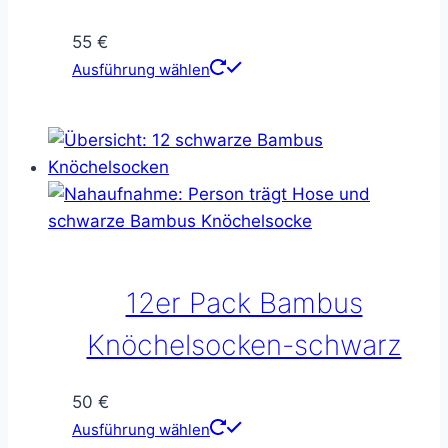
Produktseite
gewählt
55
€
werden
Dieses
Ausführung wählen
Produkt
weist
mehrere
Varianten
auf.
Die
Optionen
können
12er Pack Bambus
auf
der
Knöchelsocken-schwarz
Produktseite
gewählt
50
€
werden
Dieses
Ausführung wählen