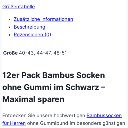
Größentabelle
Paar
Bambus
Zusätzliche Informationen
Socken
Beschreibung
ohne
Rezensionen (0)
Gummi-
schwarz
Größe
40-43, 44-47, 48-51
Menge
12er Pack Bambus Socken
ohne Gummi im Schwarz –
Maximal sparen
Entdecken Sie unsere hochwertigen
Bambussocken
für Herren
ohne Gummibund im besonders günstigen