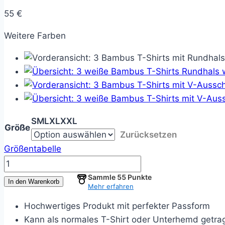
55
€
Weitere Farben
S
M
L
XL
XXL
Größe
Zurücksetzen
Größentabelle
3er
Pack
Sammle
55
Punkte
In den Warenkorb
Mehr erfahren
Bambus
T-
Hochwertiges Produkt mit perfekter Passform
Shirts
Kann als normales T-Shirt oder Unterhemd getr