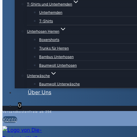
T-Shirts und Unterhemden
Unterhemden
T-Shirts
Unterhosen Herren
Boxershorts
Trunks für Herren
Bambus Unterhosen
Baumwoll Unterhosen
Unterwäsche
Baumwoll Unterwäsche
Über Uns
0
Versandkostenfreie ab 25€
Konto