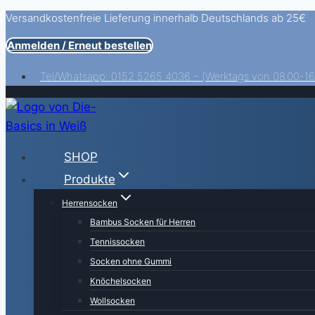
Versandkostenfreie Lieferung innerhalb Deutschlands ab 25€
Zum
Inhalt
Anmelden / Erneut bestellen
springen
Tel/Whatsapp: 0152 5265 4036 – (Werktags von 08.00-16
SHOP
Produkte
Herrensocken
Bambus Socken für Herren
Tennissocken
Socken ohne Gummi
Knöchelsocken
Wollsocken