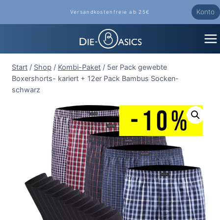
Zum
Konto
Versandkostenfreie ab 25€
Inhalt
springen
Start
/
Shop
/
Kombi-Paket
/
5er Pack gewebte
Boxershorts- kariert + 12er Pack Bambus Socken-
schwarz