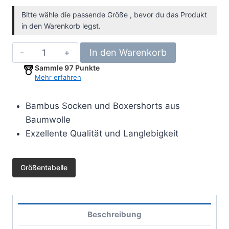
Bitte wähle die passende Größe , bevor du das Produkt
in den Warenkorb legst.
5er
In den Warenkorb
Pack
Sammle
97
Punkte
gewebte
Mehr erfahren
Boxershorts-
kariert
Bambus Socken und Boxershorts aus
+
Baumwolle
12er
Exzellente Qualität und Langlebigkeit
Pack
Bambus
Größentabelle
Socken-
schwarz
Menge
Beschreibung