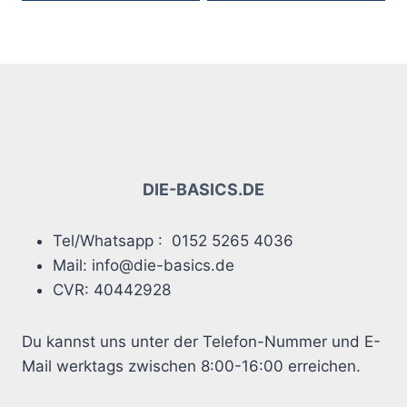
Dieses
Dieses
Produkt
Produkt
weist
weist
mehrere
mehrere
Varianten
Varianten
auf.
auf.
Die
Die
Optionen
Optionen
DIE-BASICS.DE
können
können
auf
auf
Tel/Whatsapp : 0152 5265 4036
der
der
Mail: info@die-basics.de
Produktseite
Produktseite
CVR: 40442928
gewählt
gewählt
werden
werden
Du kannst uns unter der Telefon-Nummer und E-
Mail werktags zwischen 8:00-16:00 erreichen.