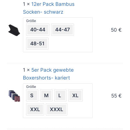
1 ×
12er Pack Bambus
Socken- schwarz
Größe
40-44
44-47
50
€
48-51
1 ×
5er Pack gewebte
Boxershorts- kariert
Größe
S
M
L
XL
55
€
XXL
XXXL