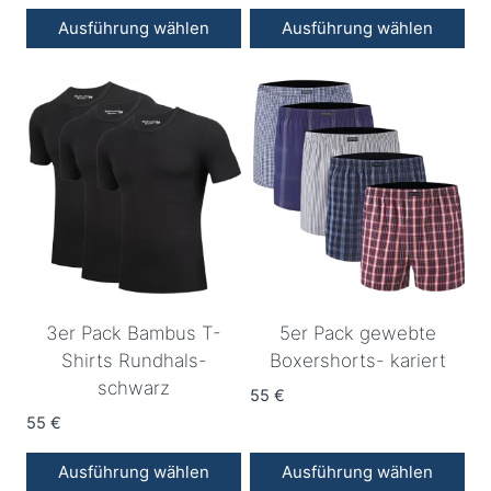
Ausführung wählen
Ausführung wählen
Dieses
Dieses
Produkt
Produkt
weist
weist
mehrere
mehrere
Varianten
Varianten
auf.
auf.
Die
Die
Optionen
Optionen
können
können
auf
auf
3er Pack Bambus T-
5er Pack gewebte
der
der
Shirts Rundhals-
Boxershorts- kariert
Produktseite
Produktseite
schwarz
55
€
gewählt
gewählt
55
€
werden
werden
Ausführung wählen
Ausführung wählen