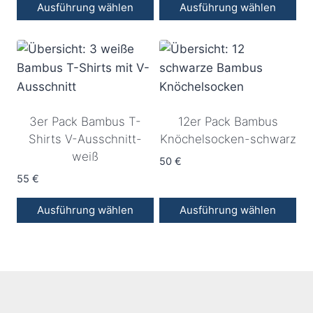
Ausführung wählen
Ausführung wählen
Dieses
Dieses
Produkt
Produkt
weist
weist
mehrere
mehrere
Varianten
Varianten
3er Pack Bambus T-
12er Pack Bambus
auf.
auf.
Shirts V-Ausschnitt-
Knöchelsocken-schwarz
Die
Die
weiß
Optionen
Optionen
50
€
können
55
€
können
auf
auf
Ausführung wählen
Ausführung wählen
der
der
Dieses
Dieses
Produktseite
Produktseite
Produkt
Produkt
gewählt
gewählt
weist
weist
werden
werden
mehrere
mehrere
Varianten
Varianten