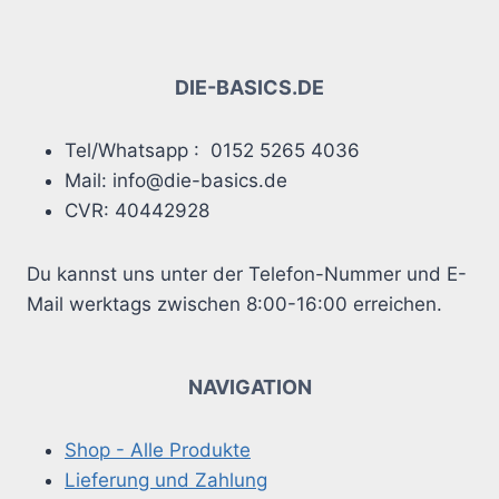
auf.
auf.
Die
Die
Optionen
Optionen
DIE-BASICS.DE
können
können
auf
auf
Tel/Whatsapp : 0152 5265 4036
der
der
Mail: info@die-basics.de
Produktseite
Produktseite
CVR: 40442928
gewählt
gewählt
werden
werden
Du kannst uns unter der Telefon-Nummer und E-
Mail werktags zwischen 8:00-16:00 erreichen.
NAVIGATION
Shop - Alle Produkte
Lieferung und Zahlung