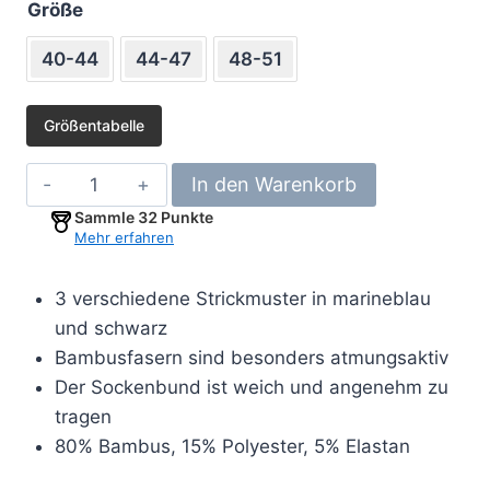
Größe
40-44
44-47
48-51
Größentabelle
6er
In den Warenkorb
Pack
Sammle
32
Punkte
Bambus
Mehr erfahren
Socken
verschiedene
3 verschiedene Strickmuster in marineblau
Strickmuster-
und schwarz
navy/schwarz
Bambusfasern sind besonders atmungsaktiv
Menge
Der Sockenbund ist weich und angenehm zu
tragen
80% Bambus, 15% Polyester, 5% Elastan