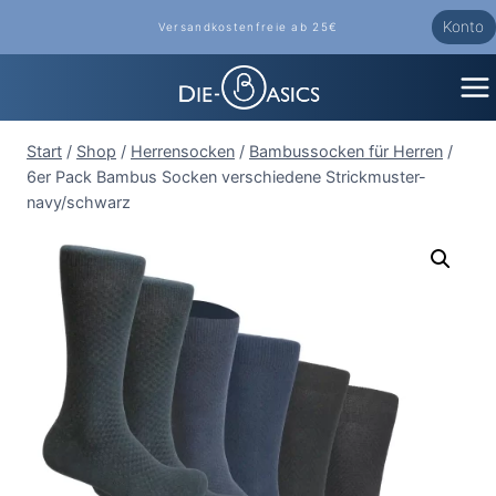
Zum
Konto
Versandkostenfreie ab 25€
Inhalt
springen
Start
/
Shop
/
Herrensocken
/
Bambussocken für Herren
/
6er Pack Bambus Socken verschiedene Strickmuster-
navy/schwarz