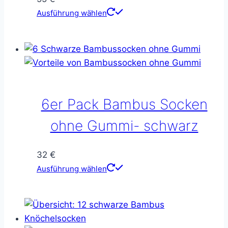
werden
Dieses
Ausführung wählen
Produkt
weist
mehrere
Varianten
auf.
Die
6er Pack Bambus Socken
Optionen
können
ohne Gummi- schwarz
auf
der
32
€
Produktseite
Dieses
Ausführung wählen
gewählt
Produkt
werden
weist
mehrere
Varianten