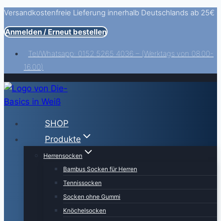
Versandkostenfreie Lieferung innerhalb Deutschlands ab 25€
Zum
Inhalt
Anmelden / Erneut bestellen
springen
Tel/Whatsapp: 0152 5265 4036 – (Werktags von 08.00-
16.00)
SHOP
Produkte
Herrensocken
Bambus Socken für Herren
Tennissocken
Socken ohne Gummi
Knöchelsocken