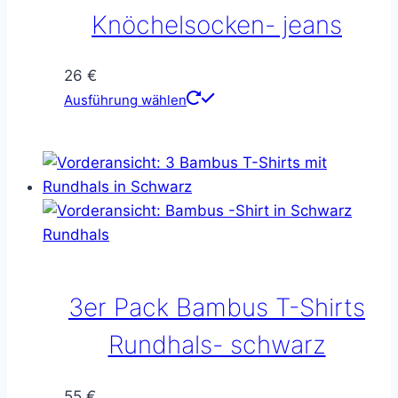
Knöchelsocken- jeans
26
€
Dieses
Ausführung wählen
Produkt
weist
mehrere
Varianten
auf.
Die
Optionen
können
3er Pack Bambus T-Shirts
auf
der
Rundhals- schwarz
Produktseite
gewählt
55
€