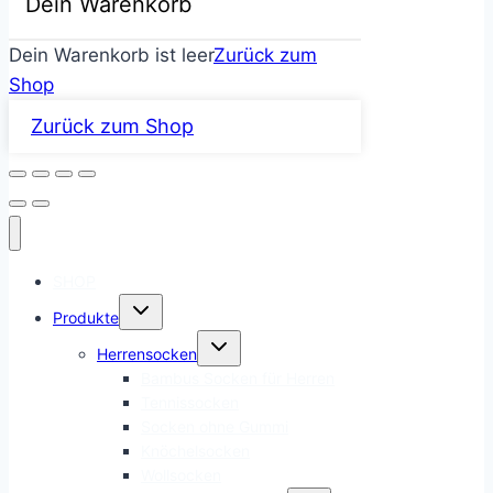
Dein Warenkorb
Dein Warenkorb ist leer
Zurück zum
Shop
Zurück zum Shop
SHOP
Untermenü
Produkte
umschalten
Untermenü
Herrensocken
umschalten
Bambus Socken für Herren
Tennissocken
Socken ohne Gummi
Knöchelsocken
Wollsocken