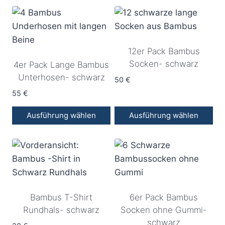
mehrere
mehrere
werden
werden
Varianten
Varianten
auf.
auf.
Die
Die
12er Pack Bambus
Optionen
Optionen
Socken- schwarz
4er Pack Lange Bambus
können
können
Unterhosen- schwarz
50
€
auf
auf
55
€
der
der
Produktseite
Produktseite
Ausführung wählen
Ausführung wählen
gewählt
gewählt
Dieses
Dieses
werden
werden
Produkt
Produkt
weist
weist
mehrere
mehrere
Varianten
Varianten
Bambus T-Shirt
6er Pack Bambus
auf.
auf.
Rundhals- schwarz
Socken ohne Gummi-
Die
Die
schwarz