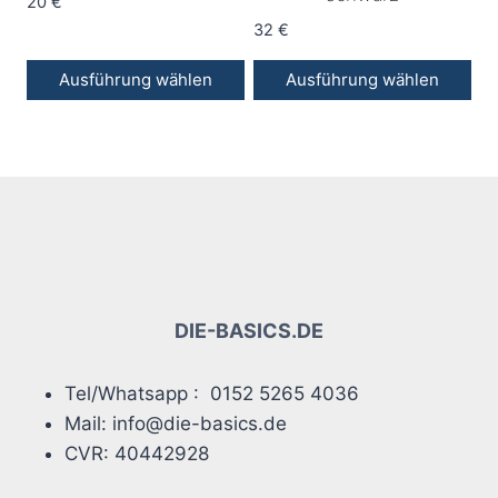
Optionen
Optionen
20
€
können
können
32
€
auf
auf
Ausführung wählen
Ausführung wählen
der
der
Dieses
Dieses
Produktseite
Produktseite
Produkt
Produkt
gewählt
gewählt
weist
weist
werden
werden
mehrere
mehrere
Varianten
Varianten
auf.
auf.
Die
Die
Optionen
Optionen
DIE-BASICS.DE
können
können
auf
auf
Tel/Whatsapp : 0152 5265 4036
der
der
Mail: info@die-basics.de
Produktseite
Produktseite
CVR: 40442928
gewählt
gewählt