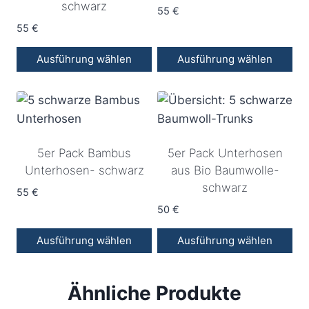
schwarz
55
€
55
€
Ausführung wählen
Ausführung wählen
Dieses
Dieses
Produkt
Produkt
weist
weist
mehrere
mehrere
5er Pack Bambus
5er Pack Unterhosen
Varianten
Varianten
Unterhosen- schwarz
aus Bio Baumwolle-
auf.
auf.
schwarz
Die
Die
55
€
Optionen
Optionen
50
€
können
können
Ausführung wählen
Ausführung wählen
auf
auf
Dieses
Dieses
der
der
Produkt
Produkt
Produktseite
Produktseite
Ähnliche Produkte
weist
weist
gewählt
gewählt