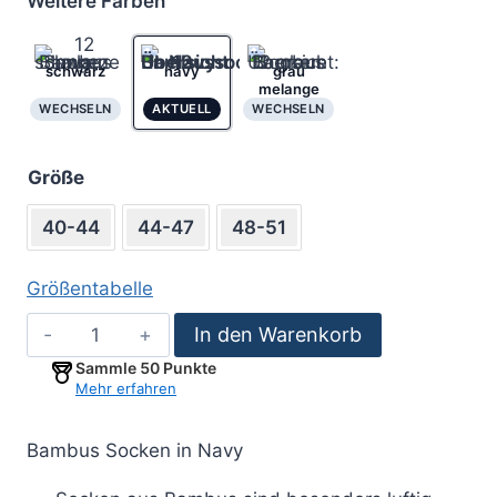
Weitere Farben
schwarz
navy
grau
melange
WECHSELN
AKTUELL
WECHSELN
Größe
40-44
44-47
48-51
Größentabelle
12er
In den Warenkorb
Pack
Sammle
50
Punkte
Bambus
Mehr erfahren
Socken-
navy
Bambus Socken in Navy
Menge