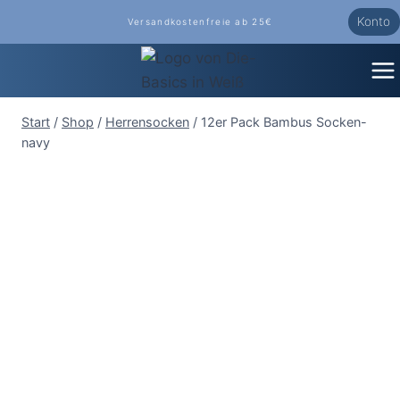
Zum
Konto
Versandkostenfreie ab 25€
Inhalt
springen
Start
/
Shop
/
Herrensocken
/
12er Pack Bambus Socken-
navy