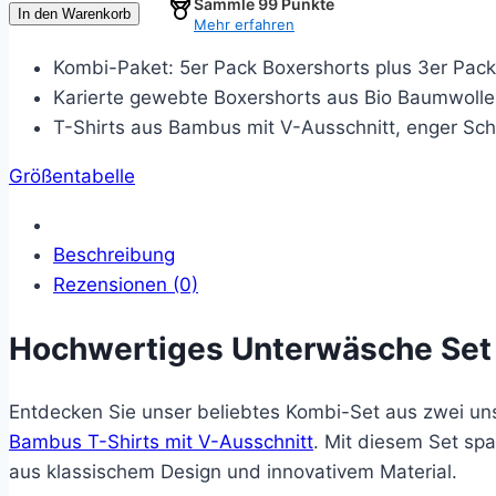
Sammle
99
Punkte
In den Warenkorb
Mehr erfahren
gewebte
Boxershorts-
Kombi-Paket: 5er Pack Boxershorts plus 3er Pack
kariert
Karierte gewebte Boxershorts aus Bio Baumwolle
+
T-Shirts aus Bambus mit V-Ausschnitt, enger Sch
3er
Größentabelle
Pack
T-
Shirts
Beschreibung
V-
Rezensionen (0)
Ausschnitt-
weiß
Hochwertiges Unterwäsche Set 
Menge
Entdecken Sie unser beliebtes Kombi-Set aus zwei un
Bambus T-Shirts mit V-Ausschnitt
. Mit diesem Set sp
aus klassischem Design und innovativem Material.