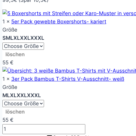
1 ×
5er Pack gewebte Boxershorts- kariert
Größe
S
M
L
XL
XXL
XXXL
löschen
55
€
1 ×
3er Pack Bambus T-Shirts V-Ausschnitt- weiß
Größe
M
L
XL
XXL
XXXL
löschen
55
€
5er
Pack