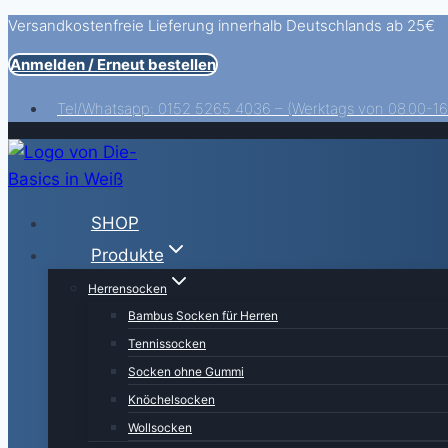
Versandkostenfreie Lieferung innerhalb Deutschlands ab 25€
Zum
Inhalt
Anmelden / Erneut bestellen
springen
Tel/Whatsapp: 0152 5265 4036 – (Werktags von 08.00-16
SHOP
Produkte
Herrensocken
Bambus Socken für Herren
Tennissocken
Socken ohne Gummi
Knöchelsocken
Wollsocken