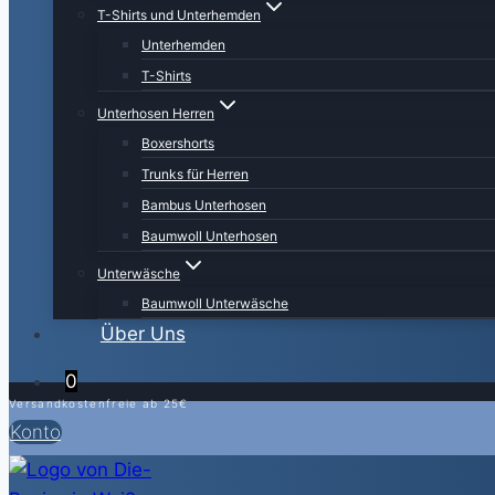
T-Shirts und Unterhemden
Unterhemden
T-Shirts
Unterhosen Herren
Boxershorts
Trunks für Herren
Bambus Unterhosen
Baumwoll Unterhosen
Unterwäsche
Baumwoll Unterwäsche
Über Uns
0
Versandkostenfreie ab 25€
Konto