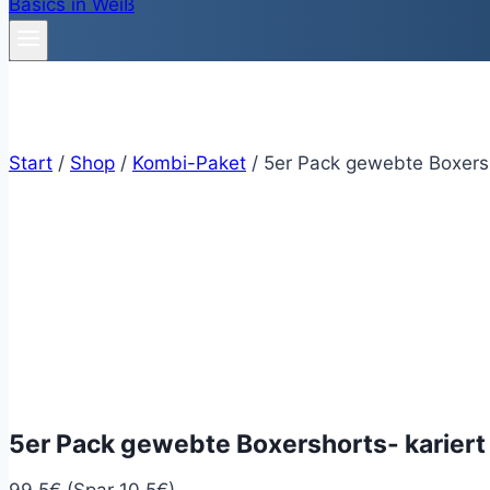
Start
/
Shop
/
Kombi-Paket
/
5er Pack gewebte Boxersh
5er Pack gewebte Boxershorts- kariert
99,5€ (Spar 10,5€)