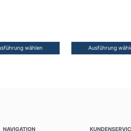
usführung wählen
Ausführung wähl
Dieses
Produkt
weist
mehrere
Varianten
auf.
Die
Optionen
können
NAVIGATION
auf
KUNDENSERVIC