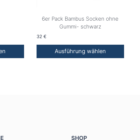
6er Pack Bambus Socken ohne
Gummi- schwarz
32
€
en
Ausführung wählen
Dieses
Produkt
weist
mehrere
Varianten
auf.
Die
Optionen
können
E
auf
SHOP