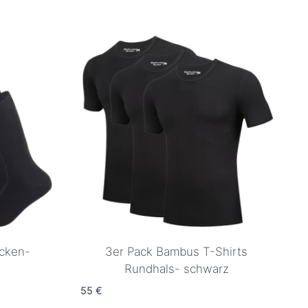
cken-
3er Pack Bambus T-Shirts
Rundhals- schwarz
55
€