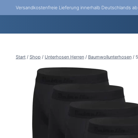
Zum
Versandkostenfreie Lieferung innerhalb Deutschlands a
Inhalt
springen
Start
/
Shop
/
Unterhosen Herren
/
Baumwollunterhosen
/
5