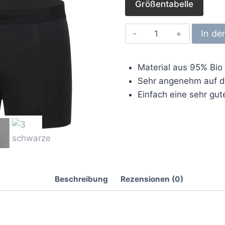
Größentabelle
5er
In de
Pack
Unterhosen
Material aus 95% Bi
aus
Sehr angenehm auf d
Bio
Einfach eine sehr gu
Baumwolle-
schwarz
Menge
Beschreibung
Rezensionen (0)