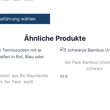
usführung wählen
Ähnliche Produkte
5er Pack Bambus Unte
schwarz
ocken aus Bio Baumwolle
55
€
im 3er Pack- weiß
ite