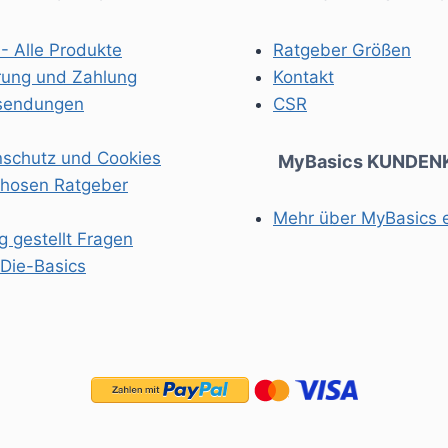
der
ite
Produktseite
- Alle Produkte
Ratgeber Größen
gewählt
rung und Zahlung
Kontakt
werden
sendungen
CSR
schutz und Cookies
MyBasics KUNDEN
rhosen Ratgeber
Mehr über MyBasics 
g gestellt Fragen
Die-Basics