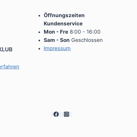
der
Produktseite
Öffnungszeiten
gewählt
Kundenservice
werden
Mon - Fre
8:00 - 16:00
Sam - Son
Geschlossen
Impressum
KLUB
erfahren