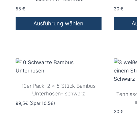
55
€
30
€
Ausführung wählen
A
Dieses
Dieses
Produkt
Produkt
weist
weist
mehrere
mehrere
Varianten
Varianten
auf.
auf.
Die
Die
10er Pack: 2 x 5 Stück Bambus
Optionen
Optionen
Unterhosen- schwarz
Tenniss
können
können
99,5€ (Spar 10.5€)
auf
auf
20
€
der
der
Produktseite
Produktse
gewählt
gewählt