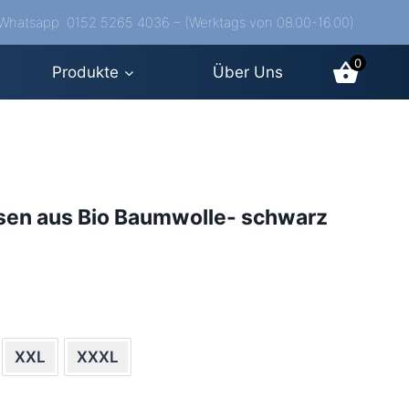
/Whatsapp: 0152 5265 4036 – (Werktags von 08.00-16.00)
0
Produkte
Über Uns
sen aus Bio Baumwolle- schwarz
XXL
XXXL