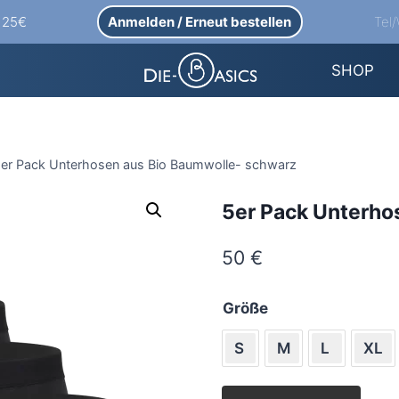
Anmelden / Erneut bestellen
Tel
b 25€
SHOP
er Pack Unterhosen aus Bio Baumwolle- schwarz
5er Pack Unterho
50
€
Größe
S
M
L
XL