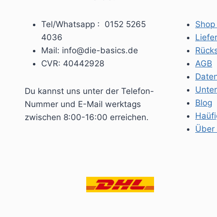
der
Produktse
Tel/Whatsapp : 0152 5265
Shop 
gewählt
4036
Liefe
werden
Mail: info@die-basics.de
Rück
CVR: 40442928
AGB
Daten
Unte
Du kannst uns unter der Telefon-
Blog
Nummer und E-Mail werktags
Haüfi
zwischen 8:00-16:00 erreichen.
Über 