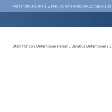
Zum
Versandkostenfreie Lieferung innerhalb Deutschlands a
Inhalt
springen
Start
/
Shop
/
Unterhosen Herren
/
Bambus Unterhosen
/
5