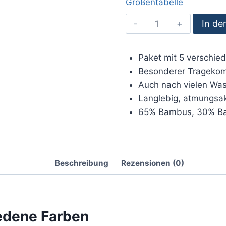
Größentabelle
5er
In de
Pack
Bambus
Paket mit 5 verschie
Unterhosen-
Besonderer Tragekom
verschiedene
Auch nach vielen Wa
Farben
Langlebig, atmungsa
Menge
65% Bambus, 30% Ba
Beschreibung
Rezensionen (0)
iedene Farben