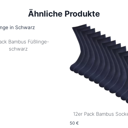
Dieses
Produkt
Ähnliche Produkte
weist
mehrere
Varianten
auf.
ack Bambus Füßlinge-
Die
schwarz
Optionen
können
auf
der
Produktseite
gewählt
werden
12er Pack Bambus Sock
50
€