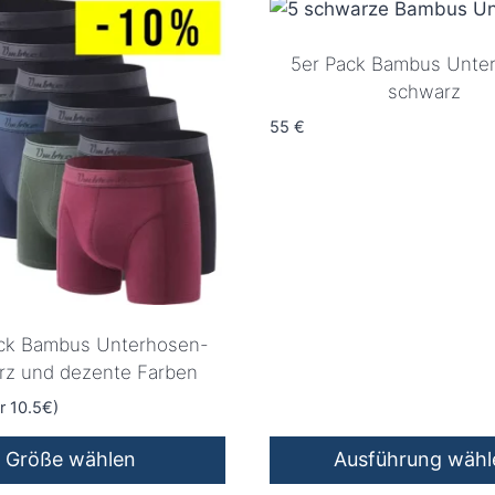
5er Pack Bambus Unte
schwarz
55
€
ack Bambus Unterhosen-
rz und dezente Farben
r 10.5€)
Größe wählen
Ausführung wähl