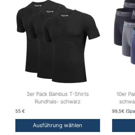
3er Pack Bambus T-Shirts
10er P
Rundhals- schwarz
schwa
55
€
99,5€ (Spa
Ausführung wählen