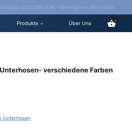
/Whatsapp: 0152 5265 4036 – (Werktags von 08.00-16.00)
0
Produkte
Über Uns
Unterhosen- verschiedene Farben