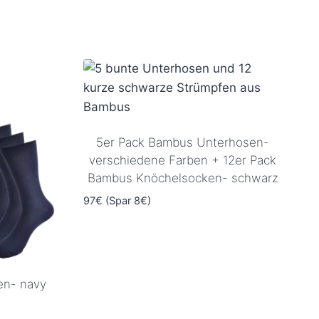
Dieses
Produkt
weist
mehrere
Varianten
auf.
Die
Optionen
5er Pack Bambus Unterhosen-
können
verschiedene Farben + 12er Pack
auf
Bambus Knöchelsocken- schwarz
der
97€ (Spar 8€)
Produktseite
gewählt
werden
en- navy