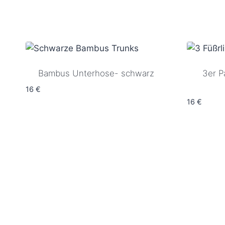
Dieses
Produkt
weist
mehrere
Varianten
auf.
Bambus Unterhose- schwarz
3er P
Die
16
€
Optionen
16
€
können
auf
der
Produktseite
gewählt
werden