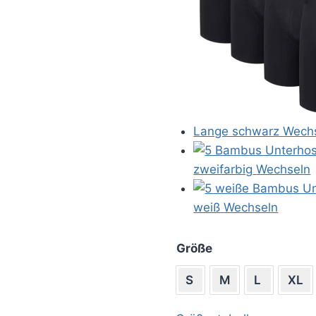
Lange schwarz
Wech
zweifarbig
Wechseln
weiß
Wechseln
Größe
S
M
L
XL