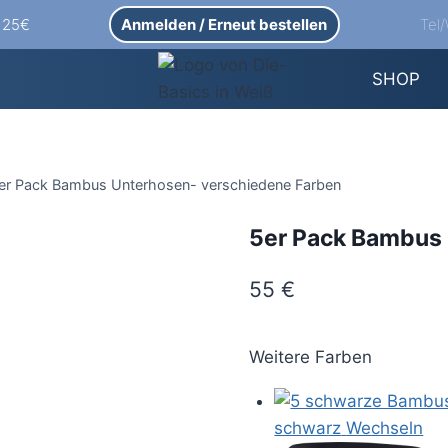
Anmelden / Erneut bestellen
Tel
b 25€
SHOP
er Pack Bambus Unterhosen- verschiedene Farben
5er Pack Bambus 
55
€
Weitere Farben
schwarz
Wechseln