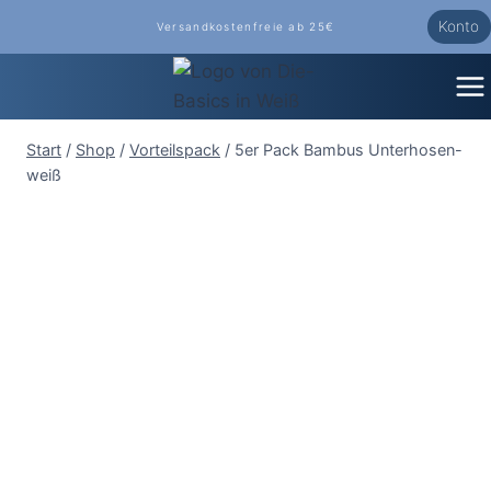
Zum
Konto
Versandkostenfreie ab 25€
Inhalt
springen
Start
/
Shop
/
Vorteilspack
/
5er Pack Bambus Unterhosen-
weiß