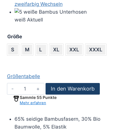
zweifarbig
Wechseln
weiß
Aktuell
Größe
S
M
L
XL
XXL
XXXL
Größentabelle
5er
In den Warenkorb
Pack
Sammle
55
Punkte
Bambus
Mehr erfahren
Unterhosen-
weiß
65% seidige Bambusfasern, 30% Bio
Menge
Baumwolle, 5% Elastik