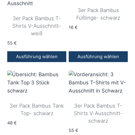
3er Pack Bambus
Füßlinge- schwarz
3er Pack Bambus T-
Shirts V-Ausschnitt-
16
€
weiß
55
€
Ausführung wählen
Ausführung wählen
Dieses
Dieses
Produkt
Produkt
weist
weist
mehrere
mehrere
Varianten
Varianten
3er Pack Bambus Tank
3er Pack Bambus T-
auf.
auf.
Top- schwarz
Shirts V-Ausschnitt-
Die
Die
schwarz
Optionen
Optionen
48
€
können
können
55
€