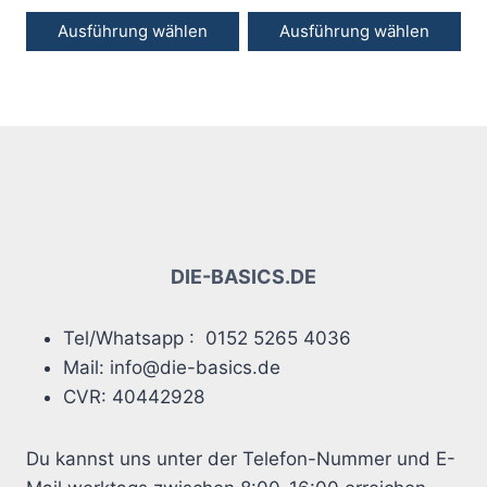
auf
auf
Ausführung wählen
Ausführung wählen
der
der
Dieses
Dieses
Produktseite
Produktseite
Produkt
Produkt
gewählt
gewählt
weist
weist
werden
werden
mehrere
mehrere
Varianten
Varianten
auf.
auf.
Die
Die
Optionen
Optionen
DIE-BASICS.DE
können
können
auf
auf
Tel/Whatsapp : 0152 5265 4036
der
der
Mail: info@die-basics.de
Produktseite
Produktseite
CVR: 40442928
gewählt
gewählt
werden
werden
Du kannst uns unter der Telefon-Nummer und E-